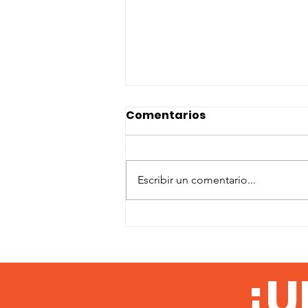
Comentarios
Escribir un comentario...
Voleibol sin fronteras:
deporte, intercambio
cultural y voluntariado
¡U
en Costa Rica