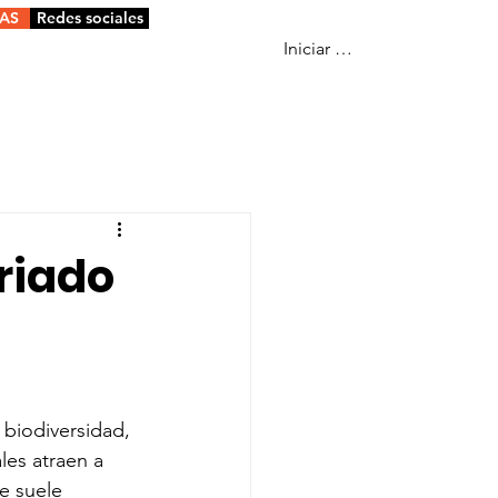
IAS
Redes sociales
Iniciar sesión
ariado
biodiversidad, 
les atraen a 
e suele 