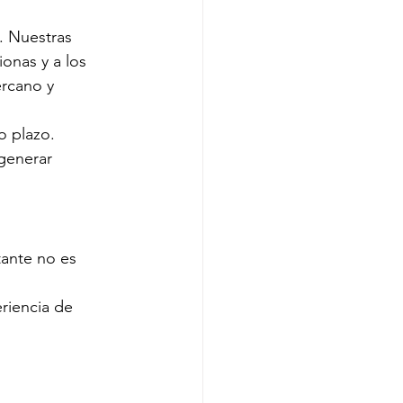
 Nuestras 
ionas y a los 
rcano y 
o plazo. 
generar 
ante no es 
riencia de 