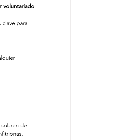
 voluntariado 
 clave para 
lquier 
 cubren de 
fitrionas.